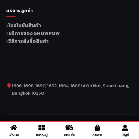
บริการลูกค้า
โปรโมชันสินค้า
บริการของ SHOWPOW
วิธีการสั่งซื้อสินค้า
1696, 1698, 1690, 1692, 1694, 1688/4 On Nut, Suan Luang,
Bangkok 10250
COPYRIGHT BY COMP MOTO CO., LTD © 2026
– SuperBike x
SuperDrive – ข่าวรถยนต์ รีวิวรถยนต์ไฟฟ้า ข่าวรถไฟฟ้า ข่าวรถ
หน้าแรก
หมวดหมู่
โปรโมชั่น
ตระกร้า
บัญชี
จักรยานยนต์ รีวิวมอเตอร์ไซค์ ข่าวมอเตอร์ไซค์ รถยนต์ รถไฟฟ้า