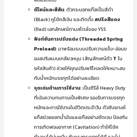
ดีไซน์และสีสัน
: ตัวกระบอกแก๊สเป็นสีดำ
(Black) หูโช้คสีเงิน และติดตั้ง
สปริงสีแดง
(Red) เอกลักษณ์ตามสไตล์ของ YSS
ฟังก์ชันการปรับแต่ง (Threaded Spring
Preload)
: มาพร้อมระบบปรับความแข็ง-อ่อนข
องสปริงแบบเกลียวหมุน (สัญลักษณ์ตัว
T
ใน
รหัสสินค้า) ช่วยให้คุณปรับพรีโหลดให้เหมาะสม
กับน้ำหนักบรรทุกได้อย่างละเอียด
จุดเด่นด้านการใช้งาน
: เป็นซีรีส์ Heavy Duty
ที่เน้นความทนทานเป็นพิเศษ รองรับการบรรทุก
หนักและการใช้งานในชีวิตประจำวัน ตัวซับแทงค์
แก๊สช่วยแยกน้ำมันและแก๊สอย่างชัดเจน ป้องกัน
การเกิดฟองอากาศ (Cavitation) ทำให้โช้ค
ทำงานได้นุ่มหนึบ ซับแรงกระแทกได้ดี และไม่