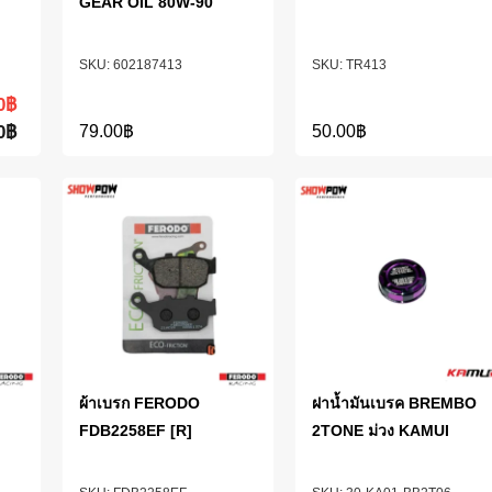
GEAR OIL 80W-90
602187413
TR413
0
฿
0
฿
79.00
฿
50.00
฿
ผ้าเบรก FERODO
ฝาน้ำมันเบรค BREMBO
FDB2258EF [R]
2TONE ม่วง KAMUI