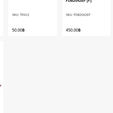
FDB2042EF [F]
TR412
FDB2042EF
50.00
฿
450.00
฿