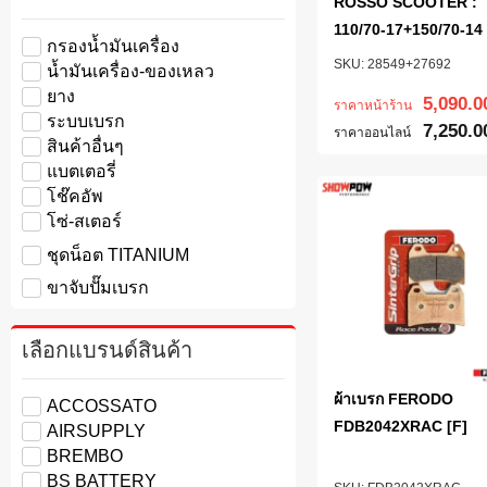
ROSSO SCOOTER :
110/70-17+150/70-14
กรองน้ำมันเครื่อง
28549+27692
น้ำมันเครื่อง-ของเหลว
ยาง
5,090.0
ราคาหน้าร้าน
ระบบเบรก
7,250.0
ราคาออนไลน์
สินค้าอื่นๆ
แบตเตอรี่
โช๊คอัพ
โซ่-สเตอร์
ชุดน็อต TITANIUM
ขาจับปั๊มเบรก
เลือกแบรนด์สินค้า
ผ้าเบรก FERODO
ACCOSSATO
FDB2042XRAC [F]
AIRSUPPLY
BREMBO
BS BATTERY