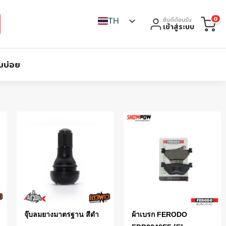
0
TH
ยินดีต้อนรับ
เข้าสู่ระบบ
บบ่อย
จุ๊บลมยางมาตรฐาน สีดำ
ผ้าเบรก FERODO