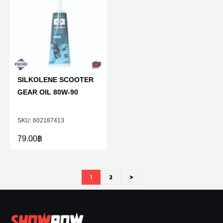
SILKOLENE SCOOTER
GEAR OIL 80W-90
602187413
79.00
฿
1
2
>