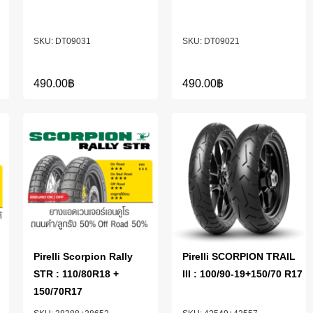
DT09031
DT09021
490.00
฿
490.00
฿
Pirelli Scorpion Rally
Pirelli SCORPION TRAIL
STR : 110/80R18 +
III : 100/90-19+150/70 R17
150/70R17