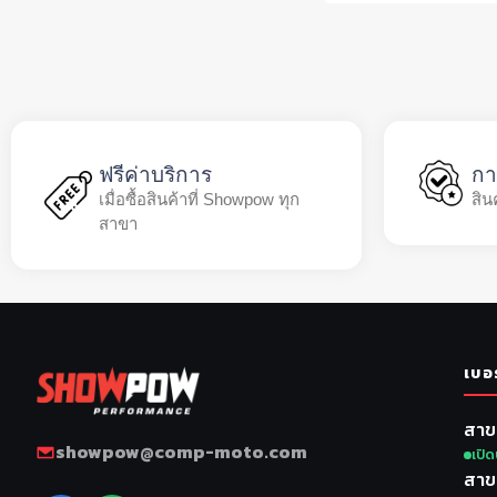
ฟรีค่าบริการ
กา
เมื่อซื้อสินค้าที่ Showpow ทุก
สิน
สาขา
เบอ
สาข
showpow@comp-moto.com
เปิด
สาข