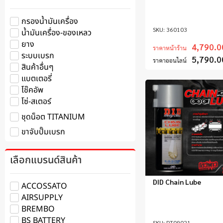
กรองน้ำมันเครื่อง
360103
น้ำมันเครื่อง-ของเหลว
ยาง
4,790.0
ราคาหน้าร้าน
ระบบเบรก
5,790.0
ราคาออนไลน์
สินค้าอื่นๆ
แบตเตอรี่
โช๊คอัพ
โซ่-สเตอร์
ชุดน็อต TITANIUM
ขาจับปั๊มเบรก
เลือกแบรนด์สินค้า
DID Chain Lube
ACCOSSATO
AIRSUPPLY
BREMBO
BS BATTERY
DT09021