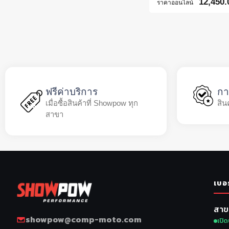
12,450.
ราคาออนไลน์
ฟรีค่าบริการ
กา
เมื่อซื้อสินค้าที่ Showpow ทุก
สิน
สาขา
เบอ
สาข
showpow@comp-moto.com
เปิด