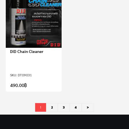
DID Chain Cleaner
DT09031
490.00
฿
1
2
3
4
>