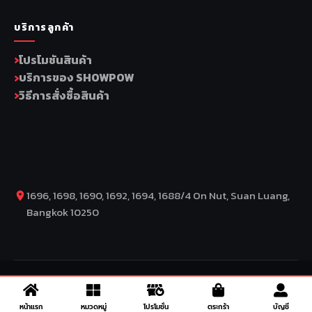
บริการลูกค้า
โปรโมชันสินค้า
บริการของ SHOWPOW
วิธีการสั่งซื้อสินค้า
1696, 1698, 1690, 1692, 1694, 1688/4 On Nut, Suan Luang,
Bangkok 10250
COPYRIGHT BY COMP MOTO CO., LTD © 2026
–
SuperBike x
SuperDrive
– ข่าวรถยนต์ รีวิวรถยนต์ไฟฟ้า ข่าวรถไฟฟ้า ข่าวรถ
หน้าแรก
หมวดหมู่
โปรโมชั่น
ตระกร้า
บัญชี
จักรยานยนต์ รีวิวมอเตอร์ไซค์ ข่าวมอเตอร์ไซค์ รถยนต์ รถไฟฟ้า