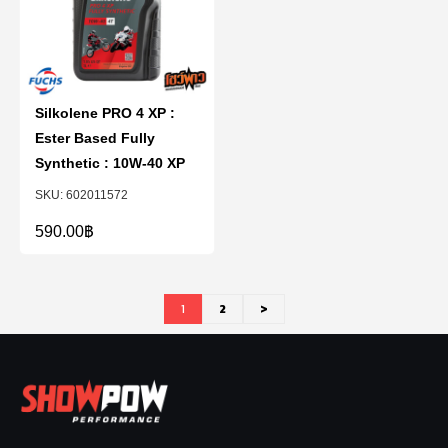
Silkolene PRO 4 XP :
Ester Based Fully
Synthetic : 10W-40 XP
602011572
590.00
฿
1
2
>