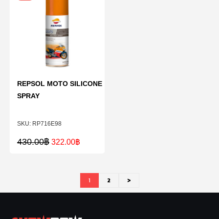
REPSOL MOTO SILICONE
SPRAY
RP716E98
430.00
฿
322.00
฿
1
2
>