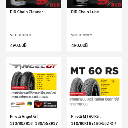
DID Chain Cleaner
DID Chain Lube
DT09031
DT09021
490.00
฿
490.00
฿
Pirelli Angel GT :
Pirelli MT60 RS :
110/80ZR18+180/55ZR17
110/80R18+180/55ZR17