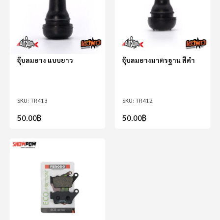
จุ๊บลมยาง แบบยาว
จุ๊บลมยางมาตรฐาน สีดำ
TR413
TR412
50.00
฿
50.00
฿