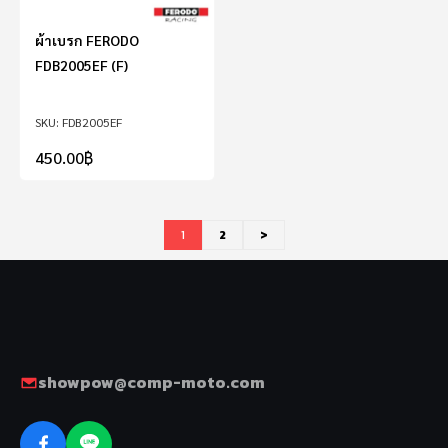
ผ้าเบรก FERODO
FDB2005EF (F)
FDB2005EF
450.00
฿
1
2
>
showpow@comp-moto.com