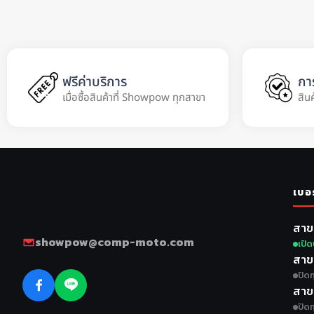
ฟรีค่าบริการ
กา
เมื่อซื้อสินค้าที่ Showpow ทุกสาขา
สิน
เบอ
สาข
showpow@comp-moto.com
เปิด
สาข
ปิดท
สาข
ปิดท