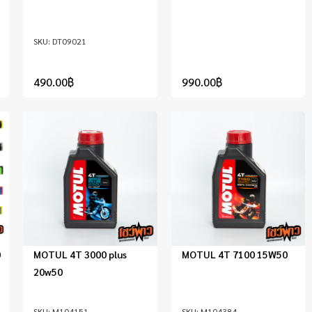
DT09021
490.00
฿
990.00
฿
0
MOTUL 4T 3000 plus
MOTUL 4T 7100 15W50
20w50
M104151
M104384