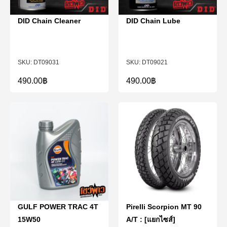
DID Chain Cleaner
DID Chain Lube
DT09031
DT09021
490.00
฿
490.00
฿
GULF POWER TRAC 4T
Pirelli Scorpion MT 90
15W50
A/T : [แยกไซส์]