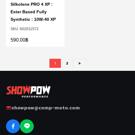
Silkolene PRO 4 XP :
Ester Based Fully
Synthetic : 10W-40 XP
602011572
590.00
฿
1
2
>
showpow@comp-moto.com