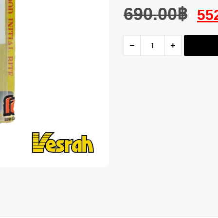
690.00
฿
55