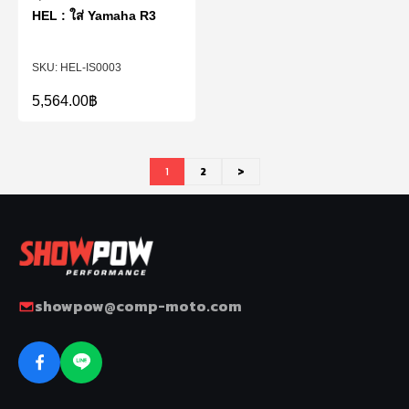
HEL : ใส่ Yamaha R3
HEL-IS0003
5,564.00
฿
1
2
>
showpow@comp-moto.com