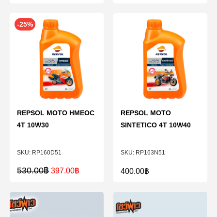
-25%
REPSOL MOTO HMEOC
REPSOL MOTO
4T 10W30
SINTETICO 4T 10W40
RP160D51
RP163N51
530.00
฿
397.00
฿
400.00
฿