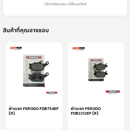
บริการซ่อมแซม เปลี่ยนอะไหล่
สินค้าที่คุณอาจชอบ
ผ้าเบรก FERODO FDB754EF
ผ้าเบรก FERODO
[R]
FDB2212EF [R]
หยิบใส่ตะกร้า
หยิบใส่ตะกร้า