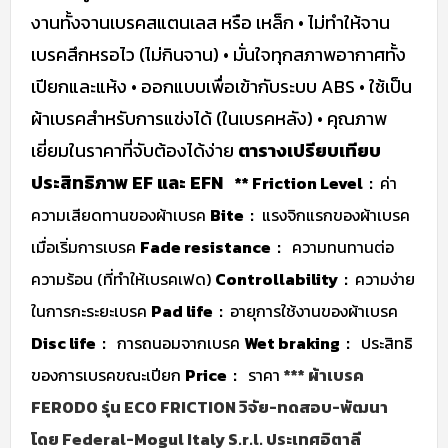
งานทั้งจานเบรคสแตนเลส หรือ เหล็ก
• ไม่ทำให้จาน
เบรคสึกหรอไว (ไม่กินจาน)
• มั่นใจทุกสภาพอากาศทั้ง
เปียกและแห้ง
• ออกแบบเพื่อเข้ากับระบบ ABS
• ใช้เป็น
ผ้าเบรคสำหรับการแข่งได้ (ในเบรคหลัง)
• คุณภาพ
เยี่ยมในราคาที่จับต้องได้ง่าย
ตารางเปรียบเทียบ
ประสิทธิภาพ EF และ EFN
** Friction Level :
ค่า
ความเสียดทานของผ้าเบรค
Bite :
แรงจิกแรกของผ้าเบรค
เมื่อเริ่มการเบรค
Fade resistance :
ความทนทานต่อ
ความร้อน (ที่ทำให้เบรคเฟด)
Controllability :
ความง่าย
ในการกะระยะเบรค
Pad life :
อายุการใช้งานของผ้าเบรค
Disc life :
การถนอมจากเบรค
Wet braking :
ประสิทธิ
ของการเบรคขณะเปียก
Price :
ราคา
*** ผ้าเบรค
FERODO รุ่น ECO FRICTION วิจัย-ทดสอบ-พัฒนา
โดย Federal-Mogul Italy S.r.l. ประเทศอิตาลี